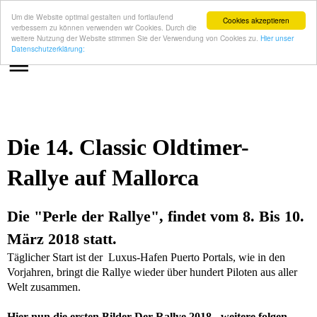
Um die Website optimal gestalten und fortlaufend
Cookies akzeptieren
verbessern zu können verwenden wir Cookies. Durch die
weitere Nutzung der Website stimmen Sie der Verwendung von Cookies zu.
Hier unser
Datenschutzerklärung:
Die 14. Classic Oldtimer-
Rallye auf Mallorca
Die "Perle der Rallye", findet vom 8. Bis 10.
März 2018 statt.
Täglicher Start ist der Luxus-Hafen Puerto Portals, wie in den
Vorjahren, bringt die Rallye wieder über hundert Piloten aus aller
Welt zusammen.
Hier nun die ersten Bilder Der Rallye 2018 - weitere folgen