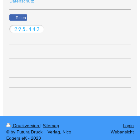
Datenschutz
Teilen
Druckversion
|
Sitemap
Login
© by Futura Druck + Verlag, Nico
Webansicht
Eggers eK - 2023